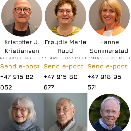
Kristoffer J.
Frøydis Marie
Hanne
Kristiansen
Ruud
Sommerstad
REDAKSJONSSEKRETÆR
REDAKSJONSMEDLEM
REDAKSJONSMED
Send e-post
Send e-post
Send e-post
+47 915 82
+47 915 80
+47 918 95
052
677
571