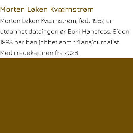
Morten Løken Kværnstrøm
Morten Løken Kværnstrøm, født 1957, er
utdannet dataingeniør. Bor i Hønefoss. Siden
1993 har han jobbet som frilansjournalist.
Med i redaksjonen fra 2026.