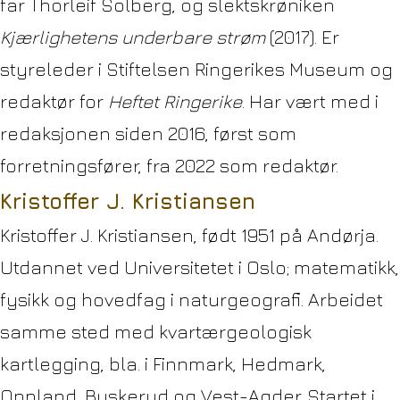
far Thorleif Solberg, og slektskrøniken
Kjærlighetens underbare strøm
(2017). Er
styreleder i Stiftelsen Ringerikes Museum og
redaktør for
Heftet Ringerike
. Har vært med i
redaksjonen siden 2016, først som
forretningsfører, fra 2022 som redaktør.
Kristoffer J. Kristiansen
Kristoffer J. Kristiansen, født 1951 på Andørja.
Utdannet ved Universitetet i Oslo; matematikk,
fysikk og hovedfag i naturgeografi. Arbeidet
samme sted med kvartærgeologisk
kartlegging, bla. i Finnmark, Hedmark,
Oppland, Buskerud og Vest-Agder. Startet i