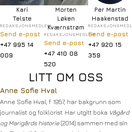
Kari
Morten
Per Martin
Telste
Løken
Haakenstad
REDAKSJONSMEDLEM
REDAKSJONSMED
Kværnstrøm
Send e-post
Send e-post
REDAKSJONSMEDLEM
Send e-post
+47 995 14
+47 920 15
+47 410 08
009
359
520
LITT OM OSS
Anne Sofie Hval
Anne Sofie Hval, f. 1957, har bakgrunn som
journalist og folklorist. Har utgitt boka
Vågård
og Marigårds historie
(2014) sammen med sin